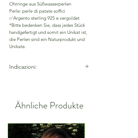
Ohrringe aus Süßwasserperlen
Perle: perle di patate soffici
✅Argento sterling 925 e vergoldet
*Bitte bedenken Sie, dass jedes Stück
handgefertigt und somit ein Unikat ist,
die Perlen sind ein Naturprodukt und
Unikate.
Indicazioni:
- Lassen Sie Parfüms und Lotionen vor
dem Tragen trocknen
- Bei Verwendung von
Reinigungsmitteln entfernen
Ähnliche Produkte
- Vor Feuchtigkeit und
Alkoholgel/Handdesinfektionsmittel
schützen
- Vor dem Betreten des Wassers
ausziehen