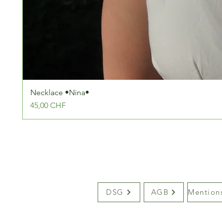
Necklace •Nina•
Prix
45,00 CHF
DSG
AGB