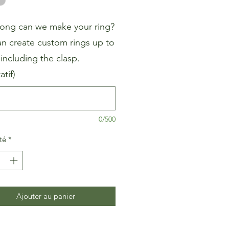
ong can we make your ring?
n create custom rings up to
including the clasp.
atif)
0/500
té
*
Ajouter au panier