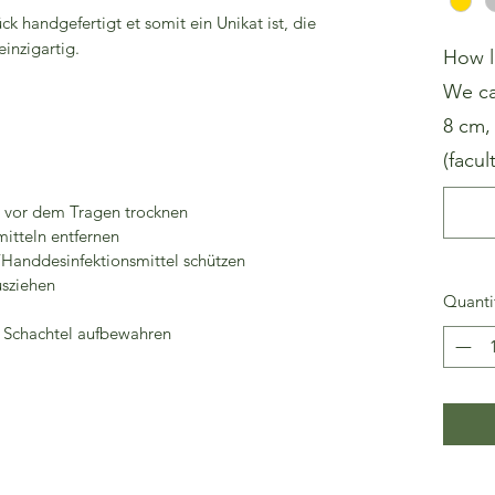
ck handgefertigt et somit ein Unikat ist, die
inzigartig.
How l
We ca
8 cm, 
(facult
n vor dem Tragen trocknen
itteln entfernen
/Handdesinfektionsmittel schützen
usziehen
Quanti
r Schachtel aufbewahren