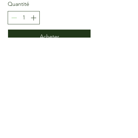
Quantité
Acheter
Moloxy
Commentaires des clients
DSG
AGB