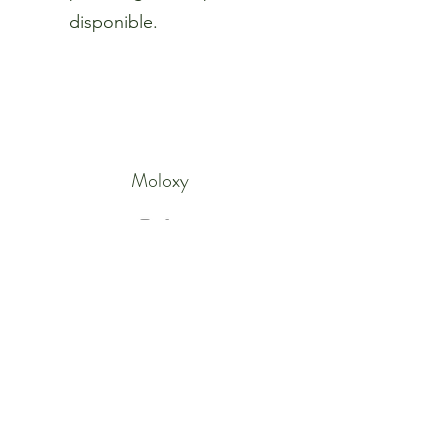
disponible.
Moloxy
Commentaires des clients
DSG
AGB
Mentions légales