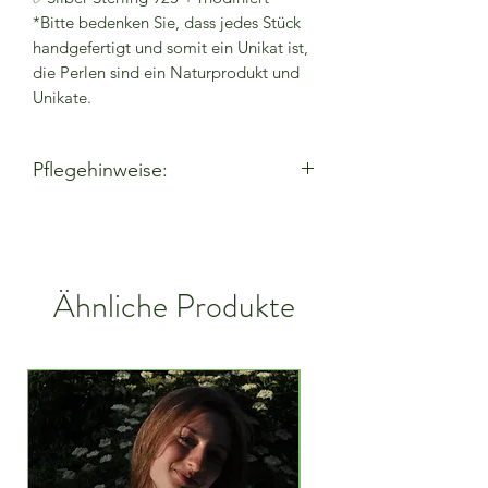
*Bitte bedenken Sie, dass jedes Stück
handgefertigt und somit ein Unikat ist,
die Perlen sind ein Naturprodukt und
Unikate.
Pflegehinweise:
- Lassen Sie Parfüms und Lotionen vor
dem Tragen trocknen
- Bei Verwendung von
Reinigungsmitteln entfernen
Ähnliche Produkte
- Von Feuchtigkeit und
Alkoholgel/Handdesinfektionsmittel
fernhalten
- Vor dem Betreten des Wassers
ausziehen
- Entfernen, wenn aktiv
- In einem geschlossenen Beutel oder
Karton aufbewahren