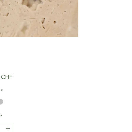
Preis
0 CHF
*
*