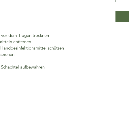
n vor dem Tragen trocknen
itteln entfernen
/Handdesinfektionsmittel schützen
usziehen
r Schachtel aufbewahren