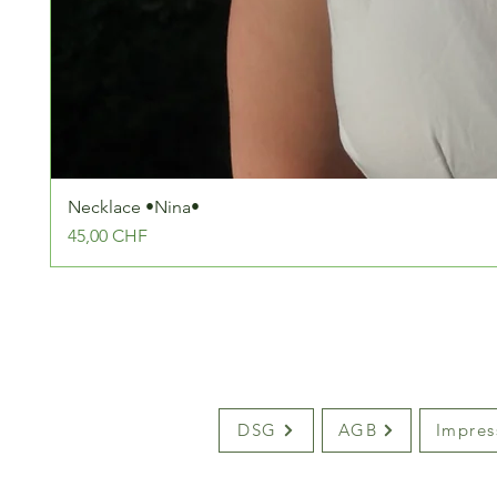
Necklace •Nina•
Preis
45,00 CHF
DSG
AGB
Impre