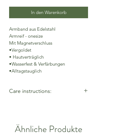
In den Warenkorb
Armband aus Edelstahl
Armreif - onesize
Mit Magnetverschluss
•Vergoldet
• Hautverträglich
•Wasserfest & Verfärbungen
•Alltagstauglich
Care instructions:
- Allow perfumes & lotions to dry
before wearing
- Remove when using cleaning
products
Ähnliche Produkte
- Keep away from moisture & alcohol